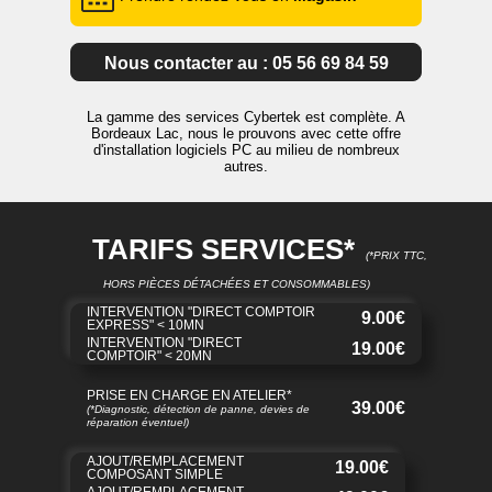
Nous contacter au : 05 56 69 84 59
La gamme des services Cybertek est complète. A
Bordeaux Lac, nous le prouvons avec cette offre
d'installation logiciels PC au milieu de nombreux
autres.
TARIFS SERVICES*
(*PRIX TTC,
HORS PIÈCES DÉTACHÉES ET CONSOMMABLES)
INTERVENTION "DIRECT COMPTOIR
9.00€
EXPRESS" < 10MN
INTERVENTION "DIRECT
19.00€
COMPTOIR" < 20MN
PRISE EN CHARGE EN ATELIER*
39.00€
(*Diagnostic, détection de panne, devies de
réparation éventuel)
AJOUT/REMPLACEMENT
19.00€
COMPOSANT SIMPLE