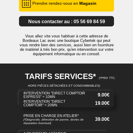
Prendre rendez-vous en
Magasin
Nous contacter au : 05 56 69 84 59
Vous allez vite vous habituer à cette adresse de
Bordeaux Lac avec une boutique Cybertek qui peut
vous rendre bien des services, aussi bien en fourniture
de matériel à très bon prix, qu'en intervention sur votre
équipement informatique ou en conseil.
TARIFS SERVICES*
(*PRIX TTC,
HORS PIÈCES DÉTACHÉES ET CONSOMMABLES)
INTERVENTION "DIRECT COMPTOIR
9.00€
EXPRESS" < 10MN
INTERVENTION "DIRECT
19.00€
COMPTOIR" < 20MN
PRISE EN CHARGE EN ATELIER*
39.00€
(*Diagnostic, détection de panne, devies de
réparation éventuel)